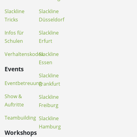
Slackline
Slackline
Tricks
Düsseldorf
Infos für
Slackline
Schulen
Erfurt
Verhaltenskodex
Slackline
Essen
Events
Slackline
Eventbetreuung
Frankfurt
Show &
Slackline
Auftritte
Freiburg
Teambuilding
Slackline
Hamburg
Workshops