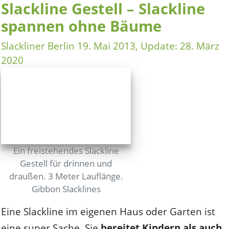
Slackline Gestell – Slackline
und
spannen ohne Bäume
Bouldern“
Slackliner Berlin
19. Mai 2013
, Update:
28. März
2020
Ein freistehendes Slackline
Gestell für drinnen und
draußen. 3 Meter Lauflänge.
Gibbon Slacklines
Eine Slackline im eigenen Haus oder Garten ist
eine super Sache. Sie
bereitet Kindern als auch