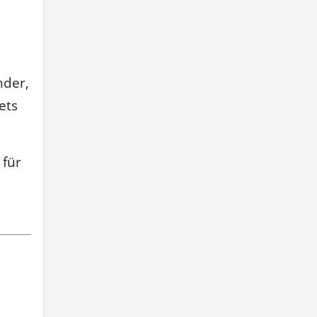
nder,
ets
 für