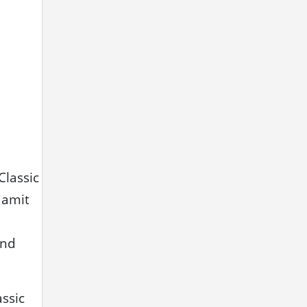
Classic
damit
und
ssic