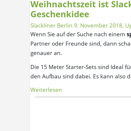
Weihnachtszeit ist Slac
Geschenkidee
Slackliner Berlin
9. November 2018
, U
Wenn Sie auf der Suche nach einem
s
Partner oder Freunde sind, dann schau
genauer an.
Die 15 Meter Starter-Sets sind Ideal f
den Aufbau sind dabei. Es kann also 
„Weihnachtszeit
Weiterlesen
ist
Slackline
Zeit
–
eine