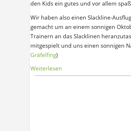
den Kids ein gutes und vor allem spaßi
Wir haben also einen Slackline-Ausfl
gemacht um an einem sonnigen Oktob
Trainern an das Slacklinen heranzut
mitgespielt und uns einen sonnigen Na
Gräfelfing
)
„Slackline
Weiterlesen
Workshop
beim
Tennisverein
Grün-
Weiss
Gräfelfing“