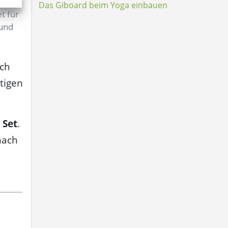
Das Giboard beim Yoga einbauen
et für
 und
ach
tigen
 Set
.
nach