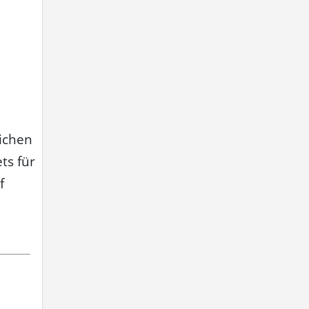
lichen
ts für
f