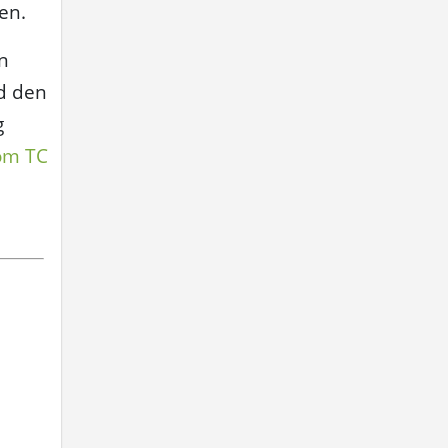
en.
n
d den
g
om TC