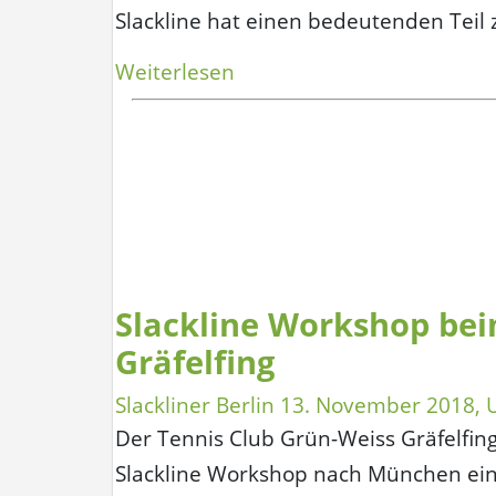
Slackline hat einen bedeutenden Teil
„Gibbon
Weiterlesen
Classic
Line
–
der
Klassiker
unter
den
Slackline Workshop bei
Anfänger
Slacklines“
Gräfelfing
Slackliner Berlin
13. November 2018
,
Der Tennis Club Grün-Weiss Gräfelfin
Slackline Workshop nach München ein