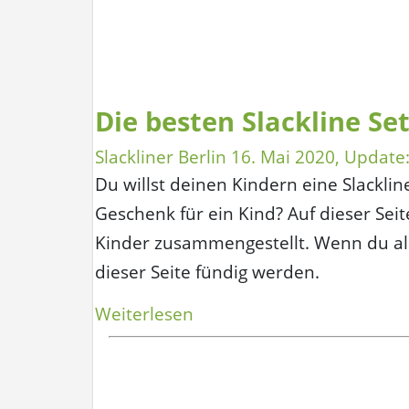
Set
–
15
Meter“
Die besten Slackline Set
Slackliner Berlin
16. Mai 2020
, Update
Du willst deinen Kindern eine Slackli
Geschenk für ein Kind? Auf dieser Sei
Kinder zusammengestellt. Wenn du als
dieser Seite fündig werden.
„Die
Weiterlesen
besten
Slackline
Sets