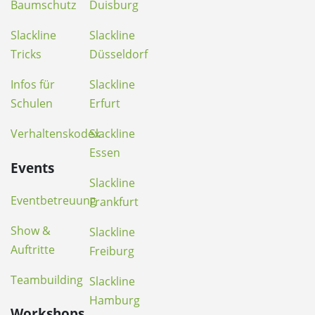
Baumschutz
Duisburg
Slackline
Slackline
Tricks
Düsseldorf
Infos für
Slackline
Schulen
Erfurt
Verhaltenskodex
Slackline
Essen
Events
Slackline
Eventbetreuung
Frankfurt
Show &
Slackline
Auftritte
Freiburg
Teambuilding
Slackline
Hamburg
Workshops