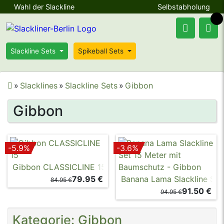
Wahl der Slackline
Selbstabholung
Slackline Sets
Spikeball Sets
🔍
Slacklines
Slackline Sets
Gibbon
Gibbon
-5.9%
-3.6%
Gibbon CLASSICLINE 15 Meter (TÜV + Baumschutz)
79.95
€
Banana Lama Slackline Set 
84.95 €
91.50 €
94.95 €
Kategorie: Gibbon